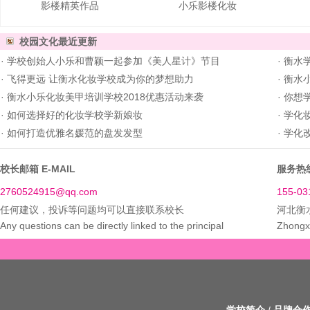
影楼精英作品
小乐影楼化妆
校园文化
最近更新
·
学校创始人小乐和曹颖一起参加《美人星计》节目
·
衡水学
·
飞得更远 让衡水化妆学校成为你的梦想助力
·
衡水小
·
衡水小乐化妆美甲培训学校2018优惠活动来袭
·
你想
·
如何选择好的化妆学校学新娘妆
·
学化
·
如何打造优雅名媛范的盘发发型
·
学化
校长邮箱 E-MAIL
服务热线
2760524915@qq.com
155-03
任何建议，投诉等问题均可以直接联系校长
河北衡
Any questions can be directly linked to the principal
Zhongxi