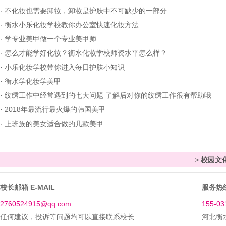
·
不化妆也需要卸妆，卸妆是护肤中不可缺少的一部分
·
衡水小乐化妆学校教你办公室快速化妆方法
·
学专业美甲做一个专业美甲师
·
怎么才能学好化妆？衡水化妆学校师资水平怎么样？
·
小乐化妆学校带你进入每日护肤小知识
·
衡水学化妆学美甲
·
纹绣工作中经常遇到的七大问题 了解后对你的纹绣工作很有帮助哦
·
2018年最流行最火爆的韩国美甲
·
上班族的美女适合做的几款美甲
>
校园文
校长邮箱 E-MAIL
服务热线
2760524915@qq.com
155-03
任何建议，投诉等问题均可以直接联系校长
河北衡