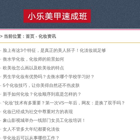
> 当前位置：
首页
-
化妆资讯
·
脸上有这3个特征，是真正的美人胚子！化淡妆就足够
·
衡水学化妆，化妆师的前景如何
·
欧美妆怎么画以及欧美妆的特点
·
男生学化妆有优势吗？去衡水哪个学校学习好？
·
5个化妆技巧，让你美得自然还不伤皮肤
·
新手如何化妆？化妆顺序到底是怎样的？
·
“化妆”技术有多重要？第一次VS一年后，网友：是换了双手吗？
·
化妆已经成为社交中尊重对方的表现
·
象山影视城举办一线部门女员工化妆培训！
·
女人不管多大年纪都要化淡妆
·
学化妆后可以从事哪些工作？