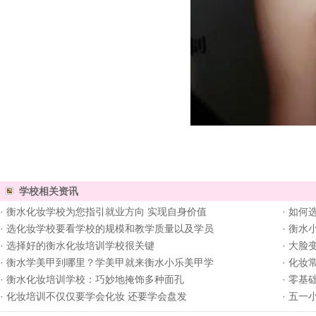
学校相关资讯
·
衡水化妆学校为您指引就业方向 实现自身价值
·
如何
·
选化妆学校要看学校的规模和教学质量以及学员
·
衡水
·
选择好的衡水化妆培训学校很关键
·
大脸
·
衡水学美甲到哪里？学美甲就来衡水小乐美甲学
·
化妆
·
衡水化妆培训学校：巧妙地掩饰多种面孔
·
零基
·
化妆培训不仅仅要学会化妆 还要学会盘发
·
五一