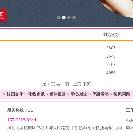
浏览次数
2808
2643
3409
4951
第 1 页/共 1 页 上页 下页
>
校园文化
>
化妆资讯
>
媒体报道
>
学员就业
>
优惠活动
>
常见问题
服务热线 TEL
工作
155-0318-0344
AM:
河北衡水桃城区中心街与人民路交口东北角(七天快捷宾馆北面)
周