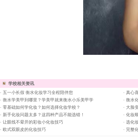
学校相关资讯
·
五一小长假 衡水化妆学习全程陪伴您
·
真心
·
衡水学美甲到哪里？学美甲就来衡水小乐美甲学
·
衡水
·
零基础如何学化妆？如何选择化妆学校？
·
大脸
·
新手化妆问题太多？这四种产品不能选错！
·
化妆
·
让眼线不晕开的彩妆小化妆技巧
·
选化
·
欧式双眼皮的化妆技巧
·
完整