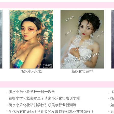
衡水小乐化妆
新娘化妆造型
·
衡水小乐化妆学校一对一教学
·
飞
·
在衡水学化妆去哪里？请来小乐化妆培训学校
·
衡
·
衡水小乐化妆培训学校引领美妆行业新潮流
·
如
·
学化妆有前途吗？学化妆的发展趋势和就业前景怎样？
·
影