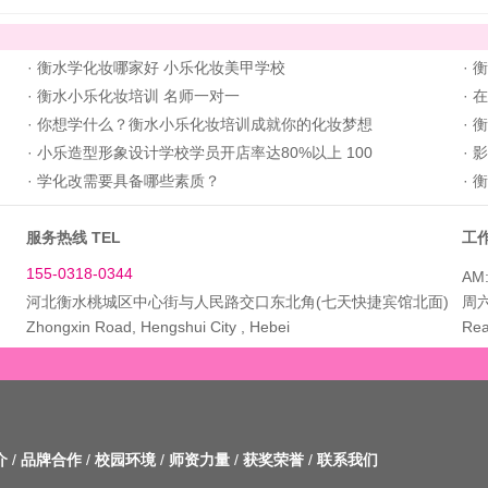
·
衡水学化妆哪家好 小乐化妆美甲学校
·
衡
·
衡水小乐化妆培训 名师一对一
·
在
·
你想学什么？衡水小乐化妆培训成就你的化妆梦想
·
衡
·
小乐造型形象设计学校学员开店率达80%以上 100
·
影
·
学化改需要具备哪些素质？
·
衡
服务热线 TEL
工作
155-0318-0344
AM:
河北衡水桃城区中心街与人民路交口东北角(七天快捷宾馆北面)
周
Zhongxin Road, Hengshui City , Hebei
Rea
介
/
品牌合作
/
校园环境
/
师资力量
/
获奖荣誉
/
联系我们