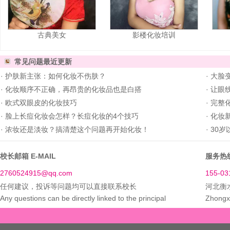
古典美女
影楼化妆培训
常见问题
最近更新
·
护肤新主张：如何化妆不伤肤？
·
大脸
·
化妆顺序不正确，再昂贵的化妆品也是白搭
·
让眼
·
欧式双眼皮的化妆技巧
·
完整
·
脸上长痘化妆会怎样？长痘化妆的4个技巧
·
化妆新
·
浓妆还是淡妆？搞清楚这个问题再开始化妆！
·
30岁
校长邮箱 E-MAIL
服务热线
2760524915@qq.com
155-03
任何建议，投诉等问题均可以直接联系校长
河北衡
Any questions can be directly linked to the principal
Zhongxi