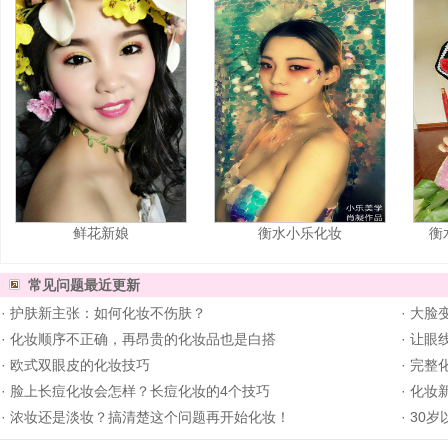
鲜花新娘
衡水小乐化妆
衡
常见问题
最近更新
·
护肤新主张：如何化妆不伤肤？
·
大脸
·
化妆顺序不正确，再昂贵的化妆品也是白搭
·
让眼
·
欧式双眼皮的化妆技巧
·
完整
·
脸上长痘化妆会怎样？长痘化妆的4个技巧
·
化妆新
·
浓妆还是淡妆？搞清楚这个问题再开始化妆！
·
30岁