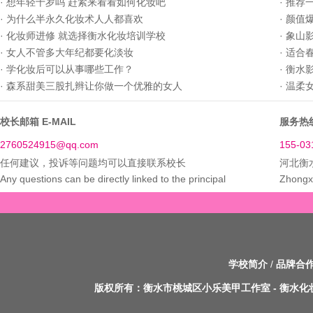
·
想年轻十岁吗 赶紧来看看如何化妆吧
·
推荐
·
为什么半永久化妆术人人都喜欢
·
颜值
·
化妆师进修 就选择衡水化妆培训学校
·
象山
·
女人不管多大年纪都要化淡妆
·
适合
·
学化妆后可以从事哪些工作？
·
衡水
·
森系甜美三股扎辫让你做一个优雅的女人
·
温柔
校长邮箱 E-MAIL
服务热线
2760524915@qq.com
155-03
任何建议，投诉等问题均可以直接联系校长
河北衡
Any questions can be directly linked to the principal
Zhongxi
学校简介
/
品牌合
版权所有：
衡水市桃城区小乐美甲工作室
-
衡水化